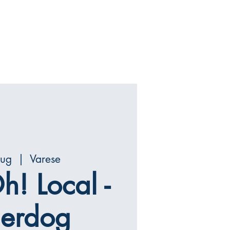
lug
  |  
Varese
h! Local -
erdog