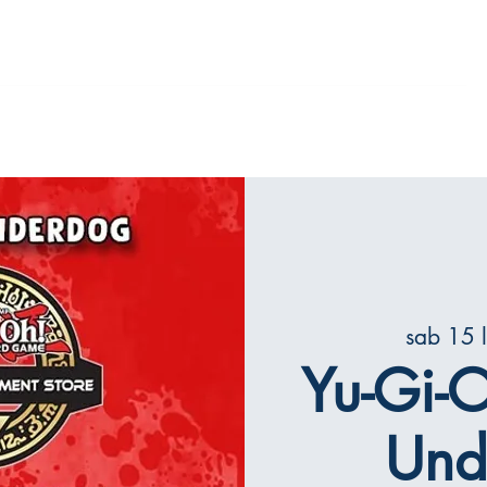
iamo
Mattoncini
Il gioco del GO
Contatti
sab 15 
Yu-Gi-O
Und