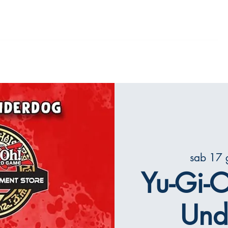
iamo
Mattoncini
Il gioco del GO
Contatti
sab 17 
Yu-Gi-O
Und