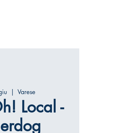
giu
  |  
Varese
h! Local -
erdog