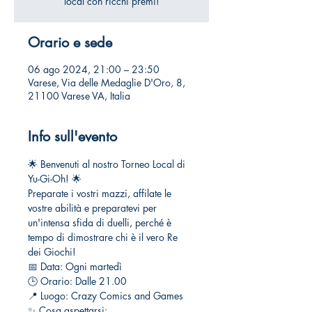
local con ricchi premi!
Orario e sede
06 ago 2024, 21:00 – 23:50
Varese, Via delle Medaglie D'Oro, 8,
21100 Varese VA, Italia
Info sull'evento
🌟 Benvenuti al nostro Torneo Local di 
Yu-Gi-Oh! 🌟
Preparate i vostri mazzi, affilate le 
vostre abilità e preparatevi per 
un'intensa sfida di duelli, perché è 
tempo di dimostrare chi è il vero Re 
dei Giochi!
📅 Data: Ogni martedì
🕒 Orario: Dalle 21.00
📍 Luogo: Crazy Comics and Games
✨ Cosa aspettarsi: