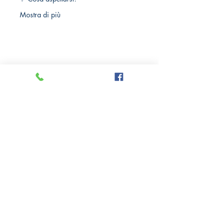
Mostra di più
Crazy Comics and Games
Privacy Policy
Cookie Policy
Richiedi il tuo Sconto 10%
Via delle Medaglie d'oro, 8
21100 Varese
Tel: +39
0332 284185
PI:
10779050961