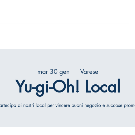
iamo
Mattoncini
Il gioco del GO
Contatti
mar 30 gen
  |  
Varese
Yu-gi-Oh! Local
artecipa ai nostri local per vincere buoni negozio e succose prom