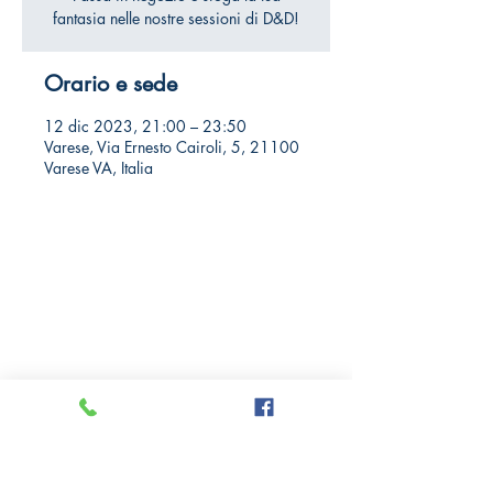
fantasia nelle nostre sessioni di D&D!
Orario e sede
12 dic 2023, 21:00 – 23:50
Varese, Via Ernesto Cairoli, 5, 21100
Varese VA, Italia
Crazy Comics and Games
Privacy Policy
Cookie Policy
Richiedi il tuo Sconto 10%