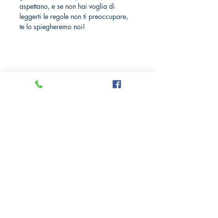
aspettano, e se non hai voglia di 
leggerti le regole non ti preoccupare, 
te lo spiegheremo noi!
Crazy Comics and Games
Privacy Policy
Cookie Policy
Richiedi il tuo Sconto 10%
Via delle Medaglie d'oro, 8
21100 Varese
Tel: +39
0332 284185