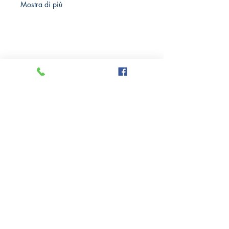
Mostra di più
Crazy Comics and Games
Privacy Policy
Cookie Policy
Richiedi il tuo Sconto 10%
Via delle Medaglie d'oro, 8
21100 Varese
Tel: +39
0332 284185
PI:
10779050961
Richieste Info e Contatti