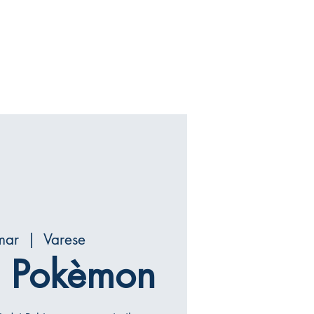
mar
  |  
Varese
a Pokèmon