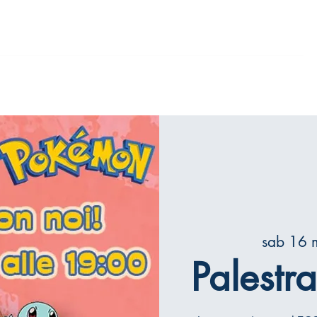
iamo
Mattoncini
Il gioco del GO
Contatti
sab 16 
Palestr