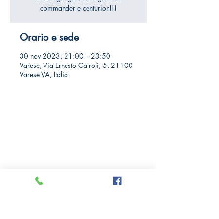
commander e centurion!!!
Orario e sede
30 nov 2023, 21:00 – 23:50
Varese, Via Ernesto Cairoli, 5, 21100
Varese VA, Italia
Crazy Comics and Games
Privacy Policy
Cookie Policy
Richiedi il tuo Sconto 10%