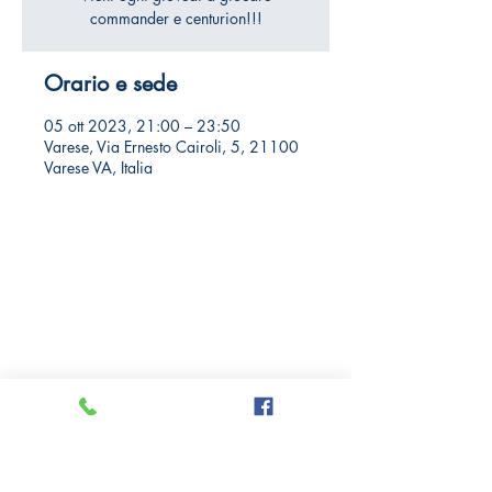
commander e centurion!!!
Orario e sede
05 ott 2023, 21:00 – 23:50
Varese, Via Ernesto Cairoli, 5, 21100
Varese VA, Italia
Crazy Comics and Games
Privacy Policy
Cookie Policy
Richiedi il tuo Sconto 10%