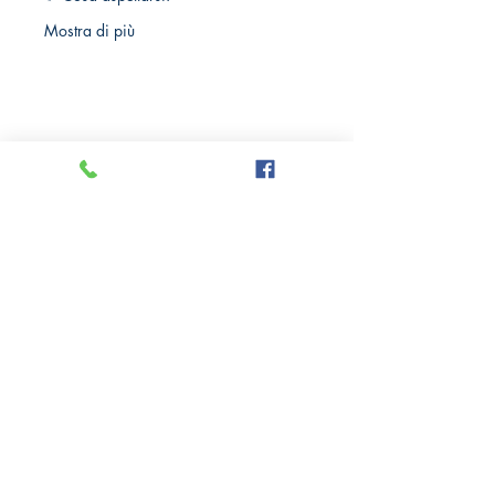
Mostra di più
Crazy Comics and Games
Privacy Policy
Cookie Policy
Richiedi il tuo Sconto 10%
Via delle Medaglie d'oro, 8
21100 Varese
Tel: +39
0332 284185
PI:
10779050961