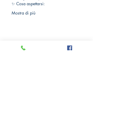
✨ Cosa aspettarsi:
Mostra di più
Crazy Comics and Games
Privacy Policy
Cookie Policy
Richiedi il tuo Sconto 10%
Via delle Medaglie d'oro, 8
21100 Varese
Tel: +39
0332 284185