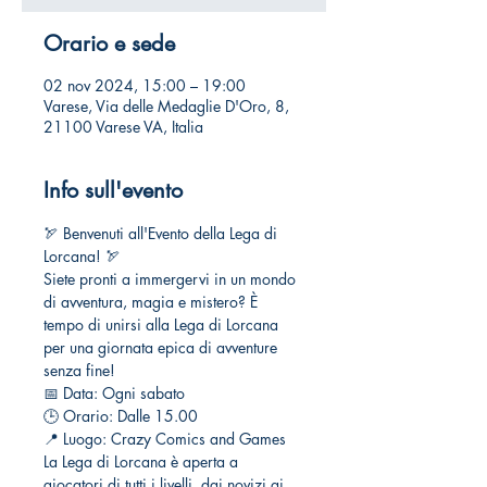
Orario e sede
02 nov 2024, 15:00 – 19:00
Varese, Via delle Medaglie D'Oro, 8,
21100 Varese VA, Italia
Info sull'evento
🏹 Benvenuti all'Evento della Lega di 
Lorcana! 🏹
Siete pronti a immergervi in un mondo 
di avventura, magia e mistero? È 
tempo di unirsi alla Lega di Lorcana 
per una giornata epica di avventure 
senza fine!
📅 Data: Ogni sabato
🕒 Orario: Dalle 15.00
📍 Luogo: Crazy Comics and Games
La Lega di Lorcana è aperta a 
giocatori di tutti i livelli, dai novizi ai 