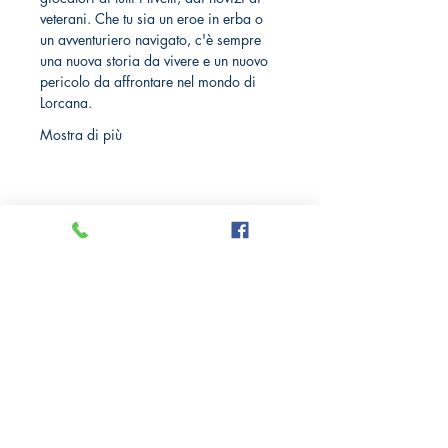
veterani. Che tu sia un eroe in erba o 
un avventuriero navigato, c'è sempre 
una nuova storia da vivere e un nuovo 
pericolo da affrontare nel mondo di 
Lorcana.
Mostra di più
Crazy Comics and Games
Privacy Policy
Cookie Policy
Richiedi il tuo Sconto 10%