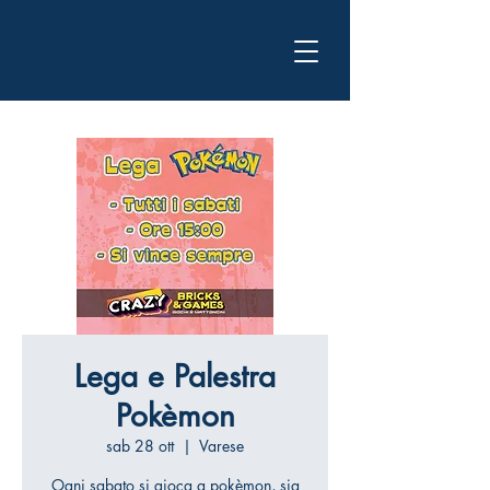
Lega e Palestra
Pokèmon
sab 28 ott
  |  
Varese
Ogni sabato si gioca a pokèmon, sia