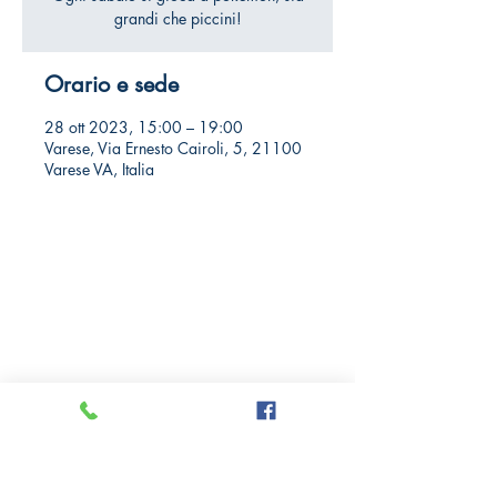
grandi che piccini!
Orario e sede
28 ott 2023, 15:00 – 19:00
Varese, Via Ernesto Cairoli, 5, 21100
Varese VA, Italia
Crazy Comics and Games
Privacy Policy
Cookie Policy
Richiedi il tuo Sconto 10%