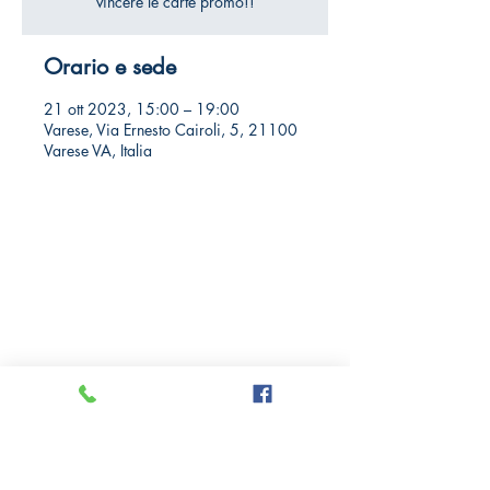
vincere le carte promo!!
Orario e sede
21 ott 2023, 15:00 – 19:00
Varese, Via Ernesto Cairoli, 5, 21100
Varese VA, Italia
Crazy Comics and Games
Privacy Policy
Cookie Policy
Richiedi il tuo Sconto 10%