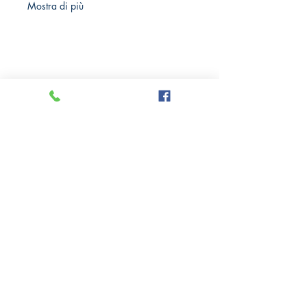
Mostra di più
Crazy Comics and Games
Privacy Policy
Cookie Policy
Richiedi il tuo Sconto 10%
Via delle Medaglie d'oro, 8
21100 Varese
Tel: +39
0332 284185
PI:
10779050961
Richieste Info e Contatti