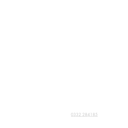
Crazy Comics and Games
Via delle Medaglie d'oro, 8
21100 Varese
Tel: +39
0332 284185
PI: 10779050961