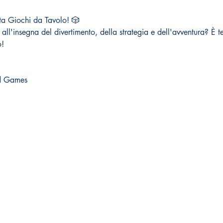
ata Giochi da Tavolo! 🎲
 all'insegna del divertimento, della strategia e dell'avventura? È t
o!
d Games