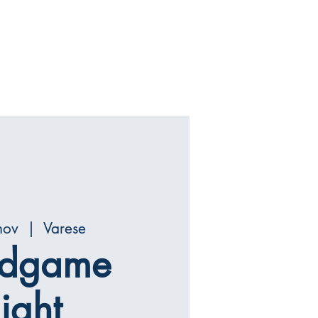
nov
  |  
Varese
rdgame
ight