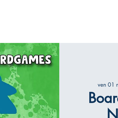
iamo
Mattoncini
Il gioco del GO
Contatti
ven 01 
Boa
N