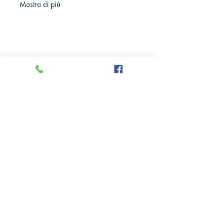
Mostra di più
Crazy Comics and Games
Privacy Policy
Cookie Policy
Richiedi il tuo Sconto 10%
Via delle Medaglie d'oro, 8
21100 Varese
Tel: +39
0332 284185
PI:
10779050961
Richieste Info e Contatti